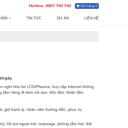
Hotline:
0907 743 743
Giỏ hàng 0
PHẨM
TIN TỨC
DỰ ÁN
LIÊN HỆ
ít/ngày
n nghi như tivi LCD/Plasma, truy cập internet không
g tắm riêng đi kèm vòi sen, bồn tắm, khăn tắm.
là, giữ hành lý, nhân viên hướng dẫn, phục vụ
em), hồ bơi ngoài trời, massage, phòng tắm hơi, thể