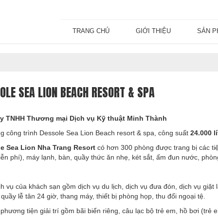
TRANG CHỦ
GIỚI THIỆU
SẢN 
OLE SEA LION BEACH RESORT & SPA
y TNHH Thương mại Dịch vụ Kỹ thuật Minh Thành
ng công trình Dessole Sea Lion Beach resort & spa, công suất
24.000 l
e Sea Lion Nha Trang Resort
có hơn 300 phòng được trang bị các tiệ
ễn phí), máy lạnh, bàn, quầy thức ăn nhẹ, két sắt, ấm đun nước, phòn
h vụ của khách sạn gồm dịch vụ du lịch, dịch vụ đưa đón, dịch vụ giặt 
quầy lễ tân 24 giờ, thang máy, thiết bị phòng họp, thu đổi ngoại tệ.
hương tiện giải trí gồm bãi biển riêng, câu lạc bộ trẻ em, hồ bơi (trẻ 