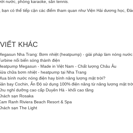
ưới nước, phòng karaoke, sân tennis.
, bạn có thể tiếp cận các điểm tham quan như Viện Hải dương học, Đả
 VIẾT KHÁC
Megasun Nha Trang: Bơm nhiệt (heatpump) - giải pháp làm nóng nước
Turbine nổi biến sóng thành điện
Heatpump Megasun - Made in Việt Nam - Chất lượng Châu Âu
Sửa chữa bơm nhiệt - heatpump tại Nha Trang
Mua bình nước nóng điện hay bình năng lượng mặt trời?
Sân bay Cochin, Ấn Độ sử dụng 100% điện năng từ năng lượng mặt trờ
Khu nghỉ dưỡng cao cấp Duyên Hà - khối cao tầng
Khách sạn Rosaka
Cam Ranh Riviera Beach Resort & Spa
Khách sạn The Light