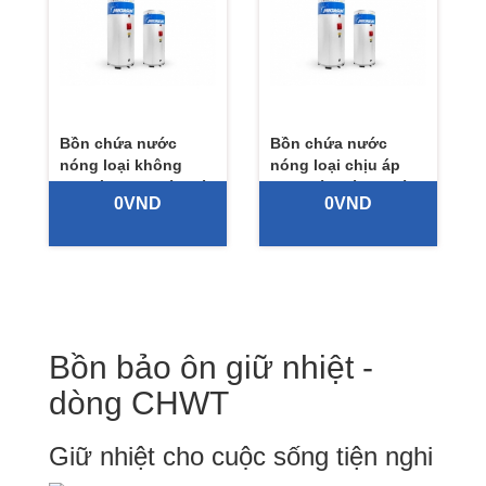
Bồn chứa nước
Bồn chứa nước
nóng loại không
nóng loại chịu áp
chịu áp dung tích từ
dung tích từ 500 lít
0VND
0VND
500 lít đến 10.000 lít
đến 10.000 lít
Bồn bảo ôn giữ nhiệt -
dòng CHWT
Giữ nhiệt cho cuộc sống tiện nghi