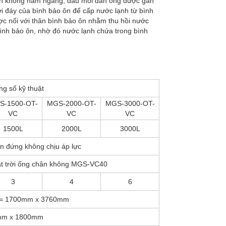
ân không nằm ngang, đầu mỗi dàn ống được gắn
i đáy của bình bảo ôn để cấp nước lạnh từ bình
ợc nối với thân bình bảo ôn nhằm thu hồi nước
bình bảo ôn, nhờ đó nước lạnh chứa trong bình
g số kỹ thuật
S-1500-OT-
MGS-2000-OT-
MGS-3000-OT-
VC
VC
VC
1500L
2000L
3000L
ồn đứng không chịu áp lực
t trời ống chân không MGS-VC40
3
4
6
 = 1700mm x 3760mm
mm x 1800mm