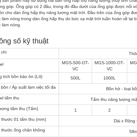
 sản phẩm này sử dụng hai dàn ống hấp thụ năng lượng thuỷ tinh ch
ống góp. Ống góp có 2 đầu, trong đó đầu dưới của ống góp được nối vớ
ôn cho dàn ống hấp thụ năng lượng mặt trời. Đầu trên của ống góp đư
 làm nóng trong dàn ống hấp thụ do bức xạ mặt trời tuần hoàn về lại 
 làm nóng.
ông số kỹ thuật
 chí
Thôn
MGS-500-OT-
MGS-1000-OT-
MG
el
VC
VC
 tích bồn bảo ôn (Lít)
500L
1000L
 bồn / Áp suất làm việc tối đa
Bồn hở - loại b
l tấm thu
Tấm thu năng lượng mặ
ượng tấm thu (Tấm)
1
2
 thước 01 tấm thu (mm)
Dài x Rộng
 thước ống chân không
58