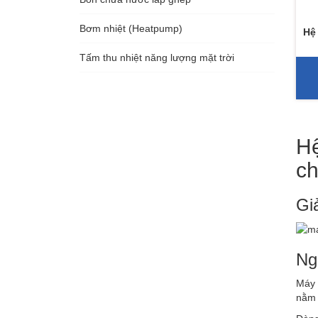
Bơm nhiệt (Heatpump)
Hệ
Tấm thu nhiệt năng lượng mặt trời
Hệ
c
Gi
Ng
Máy 
nằm 