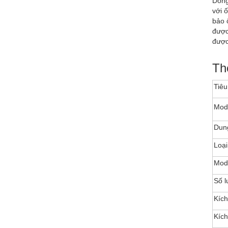
Dòng
với 
bảo 
được
được
Th
Tiêu
Mod
Dung
Loại
Mode
Số l
Kích
Kích