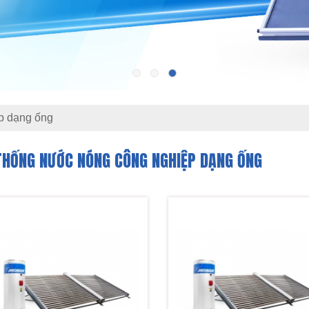
p dạng ống
THỐNG NƯỚC NÓNG CÔNG NGHIỆP DẠNG ỐNG