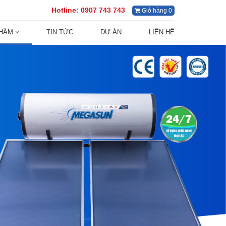
Hotline:
0907 743 743
Giỏ hàng 0
PHẨM
TIN TỨC
DỰ ÁN
LIÊN HỆ