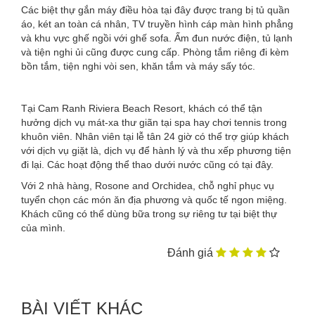
Các biệt thự gắn máy điều hòa tại đây được trang bị tủ quần
áo, két an toàn cá nhân, TV truyền hình cáp màn hình phẳng
và khu vực ghế ngồi với ghế sofa. Ấm đun nước điện, tủ lạnh
và tiện nghi ủi cũng được cung cấp. Phòng tắm riêng đi kèm
bồn tắm, tiện nghi vòi sen, khăn tắm và máy sấy tóc.
Tại Cam Ranh Riviera Beach Resort, khách có thể tận
hưởng dịch vụ mát-xa thư giãn tại spa hay chơi tennis trong
khuôn viên. Nhân viên tại lễ tân 24 giờ có thể trợ giúp khách
với dịch vụ giặt là, dịch vụ để hành lý và thu xếp phương tiện
đi lại. Các hoạt động thể thao dưới nước cũng có tại đây.
Với 2 nhà hàng, Rosone and Orchidea, chỗ nghỉ phục vụ
tuyển chọn các món ăn địa phương và quốc tế ngon miệng.
Khách cũng có thể dùng bữa trong sự riêng tư tại biệt thự
của mình.
Đánh giá
BÀI VIẾT KHÁC