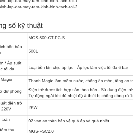
g số kỹ thuật
MGS-500-CT-FC-S
ích bồn bảo
500L
)
ồn / Áp suất
Loại bồn kín chịu áp lực - Áp lực làm việc tối đa 6 bar
c tối đa
 Magie
Thanh Magie làm mềm nước, chống ăn mòn, tăng an to
Điện trở được tích hợp sẵn theo bồn - Sử dụng điện trở
rở dự phòng
Tự động ngắt khi đủ nhiệt độ & thiết bị chống dòng rò
uất điện trở
2KW
x 220V
 toàn
02 van an toàn bảo vệ quá áp và quá nhiệt
tấm thu
MGS-FSC2.0