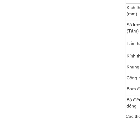
Kích t
(mm)
Số lượ
(Tấm)
Tấm hấ
Kính t
Khung 
Công 
Bơm đố
Bộ điề
động
Các thô