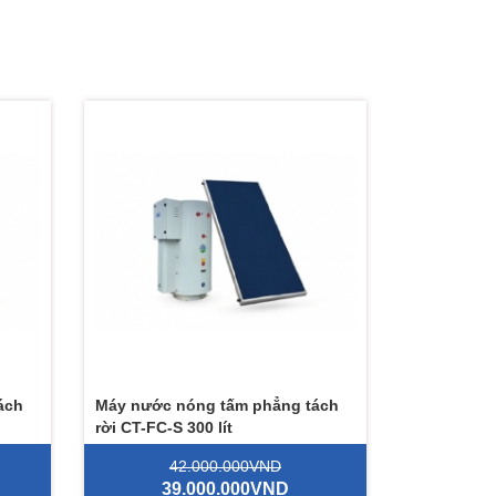
ách
Máy nước nóng tấm phẳng tách
rời CT-FC-S 300 lít
42.000.000VND
39.000.000VND