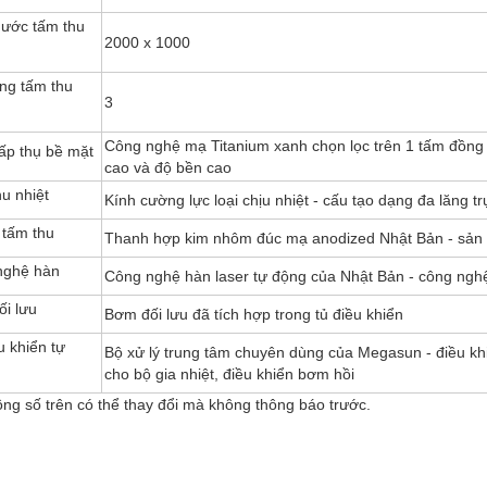
hước tấm thu
2000 x 1000
ng tấm thu
3
Công nghệ mạ Titanium xanh chọn lọc trên 1 tấm đồng 
p thụ bề mặt
cao và độ bền cao
hu nhiệt
Kính cường lực loại chịu nhiệt - cấu tạo dạng đa lăng 
tấm thu
Thanh hợp kim nhôm đúc mạ anodized Nhật Bản - sản x
nghệ hàn
Công nghệ hàn laser tự động của Nhật Bản - công nghệ
i lưu
Bơm đối lưu đã tích hợp trong tủ điều khiển
u khiển tự
Bộ xử lý trung tâm chuyên dùng của Megasun - điều khiể
cho bộ gia nhiệt, điều khiển bơm hồi
ng số trên có thể thay đổi mà không thông báo trước.