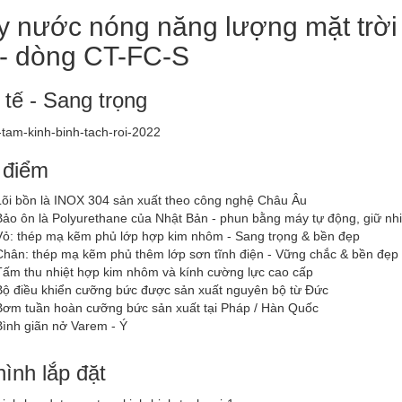
 nước nóng năng lượng mặt trời 
 - dòng CT-FC-S
 tế - Sang trọng
 điểm
Lõi bồn là INOX 304 sản xuất theo công nghệ Châu Âu
Bảo ôn là Polyurethane của Nhật Bản - phun bằng máy tự động, giữ nhiệ
Vỏ: thép mạ kẽm phủ lớp hợp kim nhôm - Sang trọng & bền đẹp
Chân: thép mạ kẽm phủ thêm lớp sơn tĩnh điện - Vững chắc & bền đẹp
Tấm thu nhiệt hợp kim nhôm và kính cường lực cao cấp
Bộ điều khiển cưỡng bức được sản xuất nguyên bộ từ Đức
Bơm tuần hoàn cưỡng bức sản xuất tại Pháp / Hàn Quốc
Bình giãn nở Varem - Ý
ình lắp đặt