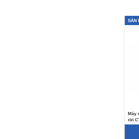
SẢN 
Máy 
rời C