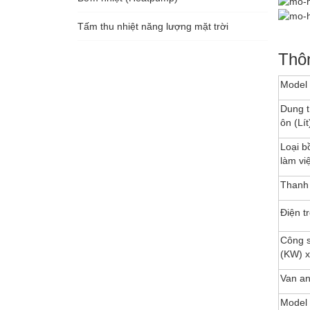
Tấm thu nhiệt năng lượng mặt trời
Thôn
Model
Dung t
ôn (Lít
Loại b
làm việ
Thanh
Điện t
Công s
(KW) 
Van an
Model 