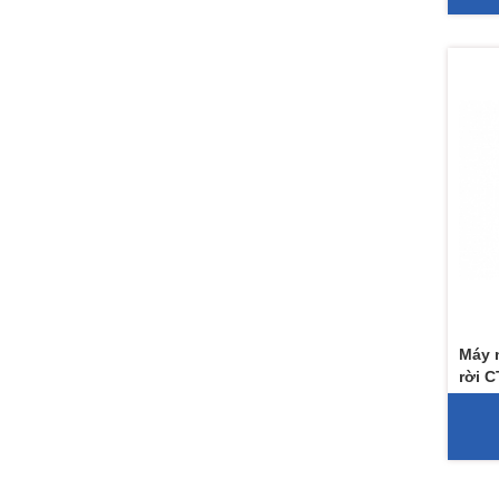
Máy 
rời C