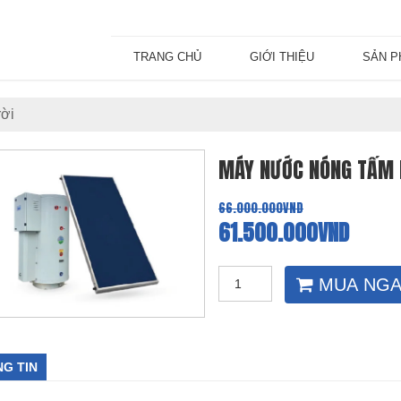
TRANG CHỦ
GIỚI THIỆU
SẢN 
rời
MÁY NƯỚC NÓNG TẤM P
66.000.000VND
61.500.000VND
MUA NGA
G TIN