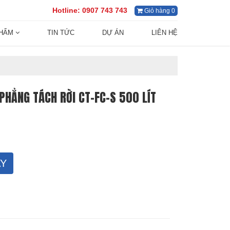
Hotline:
0907 743 743
Giỏ hàng 0
PHẨM
TIN TỨC
DỰ ÁN
LIÊN HỆ
HẲNG TÁCH RỜI CT-FC-S 500 LÍT
Y