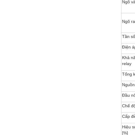
Ngõ v
Ngõ ra
Tần s
Điện 
Khả n
relay
Tổng 
Nguồn
Đầu nố
Chế đ
Cấp đi
Hiệu s
[%]