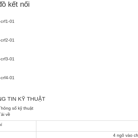
ồ kết nối
G TIN KỸ THUẬT
Thông số kỹ thuật
Tải về
hí
4 ngõ vào c