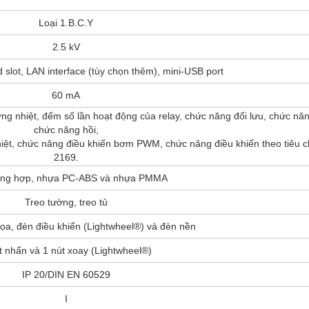
Loại 1.B.C.Y
2.5 kV
slot, LAN interface (tùy chọn thêm), mini-USB port
60 mA
ợng nhiệt, đếm số lần hoạt động của relay, chức năng đối lưu, chức năn
chức năng hồi,
iệt, chức năng điều khiển bơm PWM, chức năng điều khiển theo tiêu 
2169.
ổng hợp, nhựa PC-ABS và nhựa PMMA
Treo tường, treo tủ
ọa, đèn điều khiển (Lightwheel®) và đèn nền
t nhấn và 1 nút xoay (Lightwheel®)
IP 20/DIN EN 60529
I