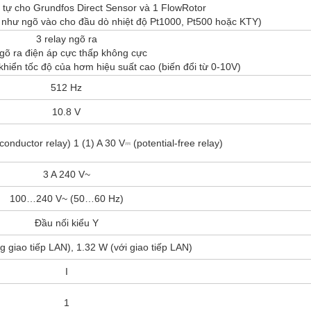
 tự cho Grundfos Direct Sensor và 1 FlowRotor
 như ngõ vào cho đầu dò nhiệt độ Pt1000, Pt500 hoặc KTY)
3 relay ngõ ra
gõ ra điện áp cực thấp không cực
hiển tốc độ của hơm hiệu suất cao (biến đổi từ 0-10V)
512 Hz
10.8 V
onductor relay) 1 (1) A 30 V⎓ (potential-free relay)
3 A 240 V~
100…240 V~ (50…60 Hz)
Đầu nối kiểu Y
 giao tiếp LAN), 1.32 W (với giao tiếp LAN)
I
1