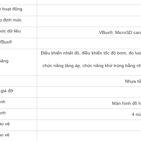
 hoạt động
p định mức
hức dữ liệu
VBus®, MicroSD card 
VBus®
Điều khiển nhiệt độ, điều khiển tốc độ bơm, đo lư
năng
chức năng tăng áp, chức năng khử trùng bằng nh
Nhựa t
giá đỡ
ình
Màn hình đồ h
ành
4 nú
ảo vệ
ảo vệ