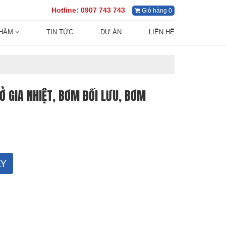
Hotline:
0907 743 743
Giỏ hàng 0
PHẨM
TIN TỨC
DỰ ÁN
LIÊN HỆ
RỞ GIA NHIỆT, BƠM ĐỐI LƯU, BƠM
Y