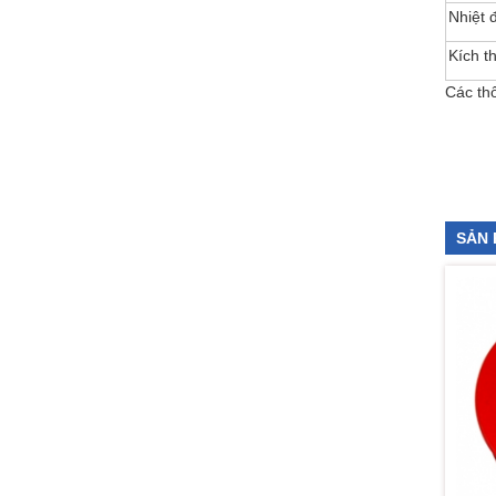
Nhiệt 
Kích t
Các thô
SẢN 