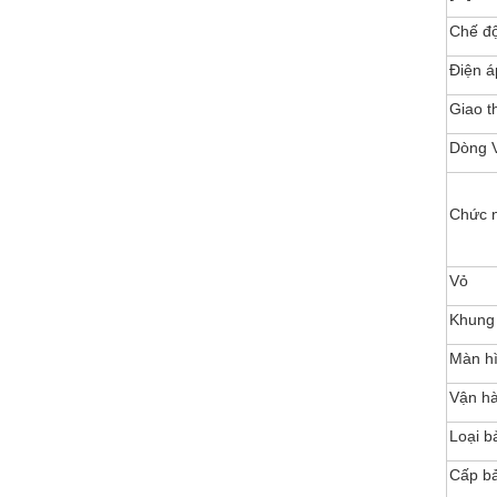
Chế độ
Điện á
Giao t
Dòng 
Chức 
Vỏ
Khung 
Màn h
Vận h
Loại b
Cấp b