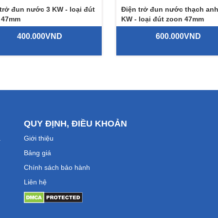
trở đun nước 3 KW - loại đút
Điện trở đun nước thạch anh
 47mm
KW - loại đút zoon 47mm
400.000VND
600.000VND
QUY ĐỊNH, ĐIỀU KHOẢN
a
Giới thiệu
Bảng giá
Chính sách bảo hành
Liên hệ