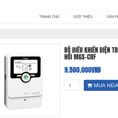
TRANG CHỦ
GIỚI THIỆU
SẢN 
BỘ ĐIỀU KHIỂN ĐIỆN T
HỒI MGS-CRF
9.500.000VND
MUA NGA