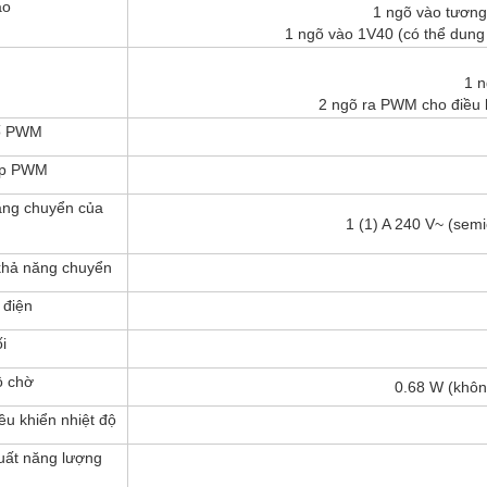
ào
1 ngõ vào tương
1 ngõ vào 1V40 (có thể dung
1 n
2 ngõ ra PWM cho điều k
ố PWM
áp PWM
ăng chuyển của
1 (1) A 240 V~ (semic
khả năng chuyển
 điện
i
ộ chờ
0.68 W (không
ều khiển nhiệt độ
uất năng lượng